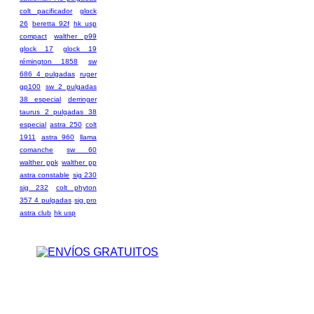
colt pacificador
glock
26
beretta 92f
hk usp
compact
walther p99
glock 17
glock 19
rémington 1858
sw
686 4 pulgadas
ruger
gp100
sw 2 pulgadas
38 especial
derringer
taurus 2 pulgadas 38
especial
astra 250
colt
1911
astra 960
llama
comanche
sw 60
walther ppk
walther pp
astra constable
sig 230
sig 232
colt phyton
357 4 pulgadas
sig pro
astra club
hk usp