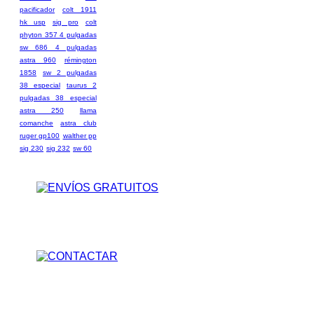
pacificador
colt 1911
hk usp
sig pro
colt
phyton 357 4 pulgadas
sw 686 4 pulgadas
astra 960
rémington
1858
sw 2 pulgadas
38 especial
taurus 2
pulgadas 38 especial
astra 250
llama
comanche
astra club
ruger gp100
walther pp
sig 230
sig 232
sw 60