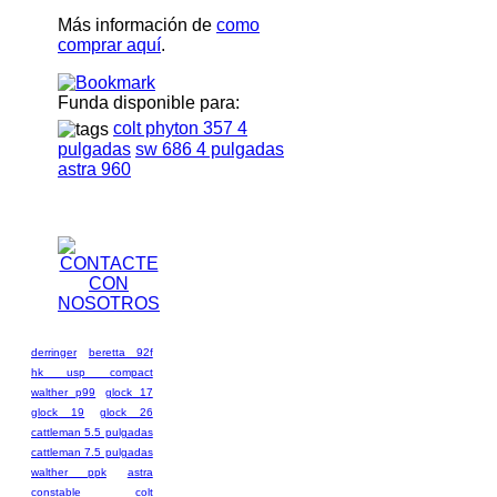
Más información de
como
comprar aquí
.
Funda disponible para:
colt phyton 357 4
pulgadas
sw 686 4 pulgadas
astra 960
derringer
beretta 92f
hk usp compact
walther p99
glock 17
glock 19
glock 26
cattleman 5.5 pulgadas
cattleman 7.5 pulgadas
walther ppk
astra
constable
colt