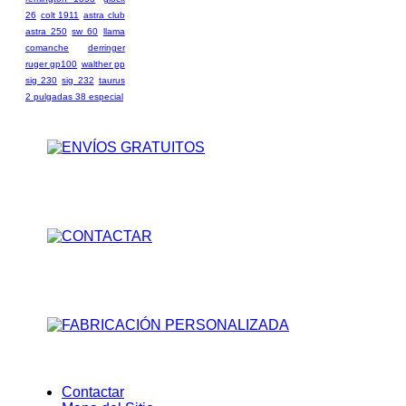
26
colt 1911
astra club
astra 250
sw 60
llama
comanche
derringer
ruger gp100
walther pp
sig 230
sig 232
taurus
2 pulgadas 38 especial
Contactar