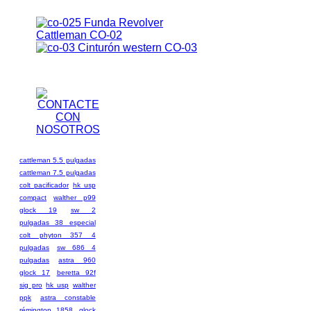
Funda Revolver
Cattleman CO-02
Cinturón western CO-03
cattleman 5.5 pulgadas
cattleman 7.5 pulgadas
colt pacificador
hk usp
compact
walther p99
glock 19
sw 2
pulgadas 38 especial
colt phyton 357 4
pulgadas
sw 686 4
pulgadas
astra 960
glock 17
beretta 92f
sig pro
hk usp
walther
ppk
astra constable
rémington 1858
glock