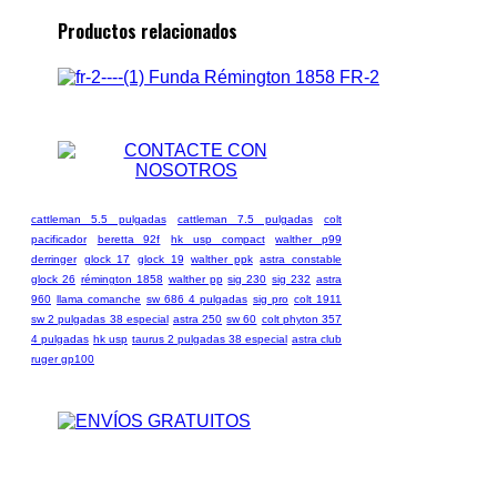
Productos relacionados
Funda Rémington 1858 FR-2
cattleman 5.5 pulgadas
cattleman 7.5 pulgadas
colt
pacificador
beretta 92f
hk usp compact
walther p99
derringer
glock 17
glock 19
walther ppk
astra constable
glock 26
rémington 1858
walther pp
sig 230
sig 232
astra
960
llama comanche
sw 686 4 pulgadas
sig pro
colt 1911
sw 2 pulgadas 38 especial
astra 250
sw 60
colt phyton 357
4 pulgadas
hk usp
taurus 2 pulgadas 38 especial
astra club
ruger gp100